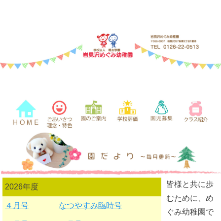
皆様と共に歩
2026年度
むために、め
４月号
なつやすみ臨時号
ぐみ幼稚園で