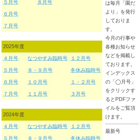
５月号
８月号
は毎月「園だ
より」を発行
６月号
しておりま
７月号
す。
今月の行事や
2025年度
各種お知らせ
などを掲載し
４月号
なつやすみ臨時号
１２月号
ております。
５月号
８・９月号
冬休み臨時号
インデックス
の「◯月号」
６月号
１０月号
１・２月号
をクリックす
７月号
１１月号
３月号
るとPDFファ
イルをご覧頂
2024年度
けます。
４月号
なつやすみ臨時号
１２月号
最新号
５月号
８・９月号
冬休み臨時号