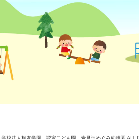
2026 学校法人桐友学園 認定こども園 岩見沢めぐみ幼稚園 ALL RIG